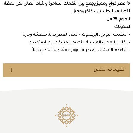
✨ عطر فواح ومميز يجمع بين النفحات الساحرة والثبات العالي لكل لحظة.
التصنيف: للجنسين – فاخر ومميز
الحجم: 75 مل
المكونات:
• المقدمة: التوابل، البرغموت – تمنح العطر بداية منعشة وحارة
• القلب: النفحات العشبية – تضيف لمسة طبيعية متجددة
• القاعدة: الأخشاب العطرية – توفر عمقًا وثباتًا يدوم طويلاً
تقييمات المنتج