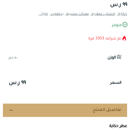
٩٩ ر.س
حكاية ,
اخشاب عطريه ,
نفحات عشبية ,
برغموت ,
توابل ,
متوفر
تم شراءه
3303
مرة
الوزن
٥٠٠ جم
٩٩ ر.س
السعر
تفاصيل المنتج
عطر حكاية