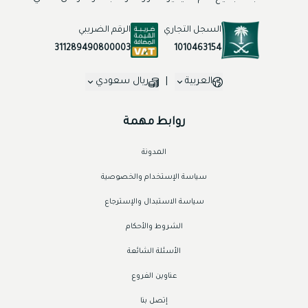
السجل التجاري
الرقم الضريبي
1010463154
311289490800003
العربية
|
ريال سعودي
روابط مهمة
المدونة
سياسة الإستخدام والخصوصية
سياسة الاستبدال والإسترجاع
الشروط والأحكام
الأسئلة الشائعة
عناوين الفروع
إتصل بنا