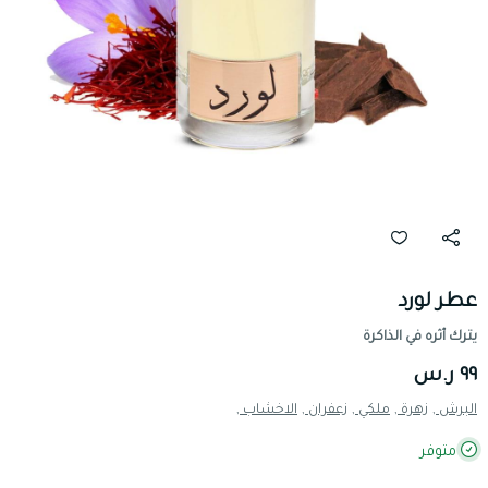
عطر لورد
يترك أثره في الذاكرة
٩٩ ر.س
البرش ,
زهرة ,
ملكي ,
زعفران ,
الاخشاب ,
متوفر