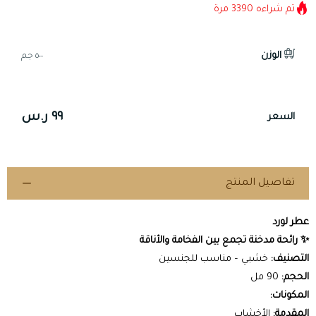
تم شراءه
3390
مرة
الوزن
٥٠٠ جم
٩٩ ر.س
السعر
تفاصيل المنتج
عطر لورد
✨ رائحة مدخنة تجمع بين الفخامة والأناقة
التصنيف:
خشبي – مناسب للجنسين
الحجم:
90 مل
المكونات:
المقدمة:
الأخشاب