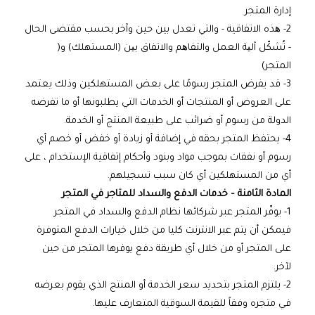
إدارة المتجر
2- ھذه الاتفاقية - والتي تعدل بين حين وآخر بحسب مقتضى الحال
- تُشكّل آلیة العمل والتفاھم والاتفاق بین (المستهلك) و(
المتجر)
3- قد يفرض المتجر رسومًا على بعض المستهلكين وذلك يعتمد
على العروض أو المنتجات أو الخدمات التي يطلبونها أو ما تفرضه
الدولة من رسوم أو ضرائب على طبيعة المنتج أو الخدمة.
4- يحتفظ المتجر بحقه في إضافة أو زيادة أو خفض أو خصم أي
رسوم أو نفقات بموجب مواد وبنود وأحكام إتفاقية الإستخدام ، على
أي من المستهلكين أي كان سبب تسجيلهم.
المادة الثامنة – خدمات الدفع والسداد للمتاجر في المتجر
1- يوفّر المتجر عبر شركائها نظام الدفع والسداد في المتجر
فيمكن أن يتم عبر الانترنت كليا من خلال خيارات الدفع المتوفرة
على المتجر أو من خلال أي طريقة دفع يوفرها المتجر من حين
لآخر.
2- يلتزم المتجر بتحديد سعر الخدمة أو المنتج الذي يقوم بعرضه
في متجره وفقاً للقيمة السوقية المتعارف عليها.