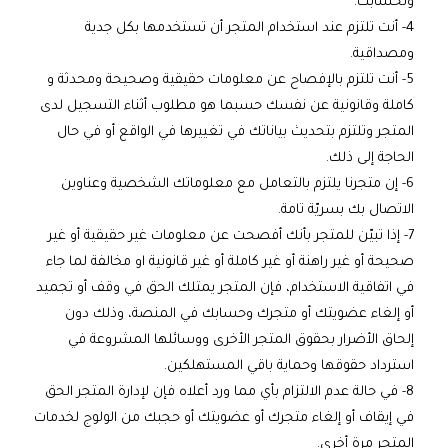
ولحسابك.
4- أنت تلتزم عند استخدام المتجر أن تستخدمها بكل جدية
ومصداقية.
5- أنت تلتزم بالإفصاح عن معلومات حقيقية وصحيحة ومحدثة و
كاملة وقانونية عن نفسك حسبما هو مطلوب أثناء التسجيل لدى
المتجر وتلتزم بتحديث بياناتك في تغييرها في الواقع أو في حال
الحاجة إلى ذلك.
6- إن متجرنا يلتزم بالتعامل مع معلوماتك الشخصية وعناوين
الاتصال بك بسريّة تامة.
7- إذا تبيّن للمتجر بأنك أفصحت عن معلومات غير حقيقية أو غير
صحيحة أو غير راهنة أو غير كاملة أو غير قانونية او مخالفة لما جاء
في اتفاقية الاستخدام، فإن المتجر يمتلك الحق في وقف أو تجميد
أو إلغاء عضويتك أو متجرك وحسابك في المنصة، وذلك دون
إلحاق الأضرار بحقوق المتجر الأخرى ووسائلها المشروعة في
استرداد حقوقها وحماية باقي المستهلكين.
8- في حالة عدم الالتزام بأي مما ورد أعلاه فإن لإدارة المتجر الحق
في إيقاف أو إلغاء متجرك أو عضويتك أو حجبك من الولوج لخدمات
المتجر مرة أخرى.