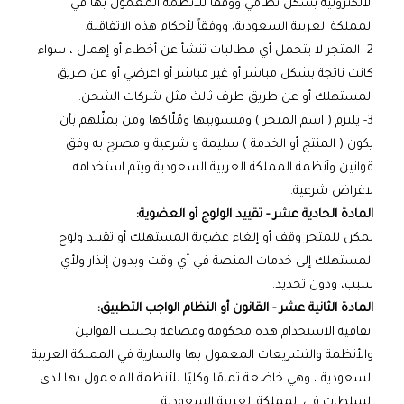
الالكترونية بشكل نظامي ووفقاً للأنظمة المعمول بها في
المملكة العربية السعودية، ووفقاً لأحكام هذه الاتفاقية.
2- المتجر لا يتحمل أي مطالبات تنشأ عن أخطاء أو إهمال ، سواء
كانت ناتجة بشكل مباشر أو غير مباشر أو اعرضي أو عن طريق
المستهلك أو عن طريق طرف ثالث مثل شركات الشحن.
3- يلتزم ( اسم المتجر ) ومنسوبيها ومُلّاكها ومن يمثّلهم بأن
يكون ( المنتج أو الخدمة ) سليمة و شرعية و مصرح به وفق
قوانين وأنظمة المملكة العربية السعودية ويتم استخدامه
لاغراض شرعية.
المادة الحادية عشر - تقييد الولوج أو العضوية:
يمكن للمتجر وقف أو إلغاء عضوية المستهلك أو تقييد ولوج
المستهلك إلى خدمات المنصة في أي وقت وبدون إنذار ولأي
سبب، ودون تحديد.
المادة الثانية عشر - القانون أو النظام الواجب التطبيق:
اتفاقية الاستخدام هذه محكومة ومصاغة بحسب القوانين
والأنظمة والتشريعات المعمول بها والسارية في المملكة العربية
السعودية ، وهي خاضعة تمامًا وكليًا للأنظمة المعمول بها لدى
السلطات في المملكة العربية السعودية.