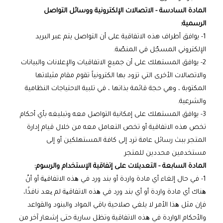
المادة السادسة - الاتصالات الإلكترونية ووسائل التواصل
الرسمية:
1- يوافق أطراف هذه الاتفاقية على أن التواصل يتم عبر البريد
الإلكتروني المسجّل في المنصّة.
2- يوافق المستهلك على أن جميع الاتفاقيات والإعلانات والبيانات
والاتصالات الأخرى التي تزود بها الكترونياً تقوم مقام مثيلاتها
المكتوبة ، وهي حجة قائمة بذاتها ، في تلبية الاحتياجات النظامية
والشرعية.
3- يوافق المستهلك على إمكانية التواصل معه وتبليغه بأي أحكام
تخص هذه الاتفاقية أو تخص التعامل معه من خلال قيام إدارة
المتجر ببث رسائل عامة ترد إلى كافة المستهلكين أو إلى
مستخدمين محددين للمتجر
المادة السابعة - التعديلات على إتفاقية الإستخدام والرسوم:
1- في حال إلغاء أي مادة واردة أو بند ورد في ھذه الاتفاقیة أو أنّ
ھناك أي مادة واردة أو أي بند ورد في ھذه الاتفاقیة لم یعد نافذًا،
فإن مثل ھذا الأمر لا يلغي صلاحية باقي المواد والبنود والقواعد
والأحكام الواردة في ھذه الاتفاقية وتظل سارية حتى إشعار آخر من