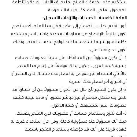
يستخدم هذه الخدمة أو المنتج بما يخالف الآداب العامة والأنظمة
المعمول بها في المملكة العربية السعودية.
المادة الخامسة - الحسابات والتزامات التسجيل:
فور التقدم بطلب الانضمام إلى عضوية في هذا المتجر كمستخدم
تكون ملتزماً بالإفصاح عن معلومات محددة واختيار اسم مستخدم
وكلمة مرور سرية لاستعمالها عند الولوج لخدمات المتجر. وبذلك
تكون قد وافقت على:
1- أن تكون مسؤولاً عن المحافظة على سرية معلومات حسابك
وسرية كلمة المرور ، وتكون بذلك موافقاً على إعلام هذا المتجر
حالاً بأي استخدام غير مفوض به لمعلومات حسابك لدى المتجر أو
أي اختراق آخر لمعلوماتك السرية.
2- لن يكون المتجر بأي حال من الأحوال مسؤولاً عن أي خسارة قد
تلحق بك بشكل مباشر أو غير مباشر معنويا أو ماديا نتيجة كشف
معلومات اسم المستهلك أو كلمة الدخول.
3- أنت تلتزم باستخدام حسابك أو عضويتك لدى المتجر بنفسك،
حيث أنك مسؤولاً عنه مسؤولية كاملة، وفي حال استخدام غيرك له
فهذه قرينة على أنك قد فوّضته باستخدام المتجر باسمك