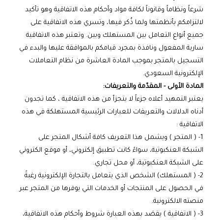
شرعاً ونظاماً وقانوناً لكافة مواد وأحكام هذه الاتفاقية وهو تأكيد
لالتزامكم بأنظمتها ولما ذُكر فيها، وتسري هذه الاتفاقية على
جميع أنواع التعامل بين المستهلك وبين. وتعتبر هذه الاتفاقية
سارية المفعول ونافذة بمجرد قيامكم بالموافقة عليها والبدء في
التسجيل بالمتجر بموجب المادة العاشرة من نظام التعاملات
الإلكترونية السعودي.
المادة الأولى - المقدّمة والتعريفات:
يعتبر التمهيد أعلاه جزءاً لا يتجزأ من هذه الاتفاقية ، كما تجدون
أدناه الدلالات والتعريفات للعبارات الرئيسية المستهلكة في هذه
الاتفاقية :
1- ( المتجر ) ويشمل هذا التعريف كافة أشكال المتجر على
الشبكة العنكبوتية، سواءً كانت تطبيق إلكتروني، أو موقع الكتروني
على الشبكة العنكبوتية، أو محل تجاري.
2- ( المستهلك) الشخص الذي يتعامل بالتجارة الإلكترونية رغبةً
في الحصول على المنتجات أو الخدمات التي يوفرها من المتجر عبر
منصته الالكترونية.
3- ( الاتفاقية ) يقصَد بهذه العبارة شروط وأحكام هذه الاتفاقية،