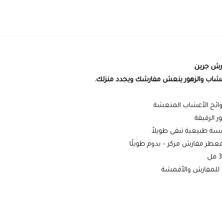
رش جرين
عشاب والزهور ينعش مفارشك ويجدد منزلك.
وائح الأعشاب المنعشة
ر الرقيقة
مسة طبيعية تبقى طويلاً
عطر مفارش مركز – يدوم طويلًا
: للمفارش والأقمشة