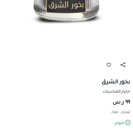
بخور الشرق
اختيار المناسبات
٩٩ ر.س
شرق ,
بخور ,
متوفر