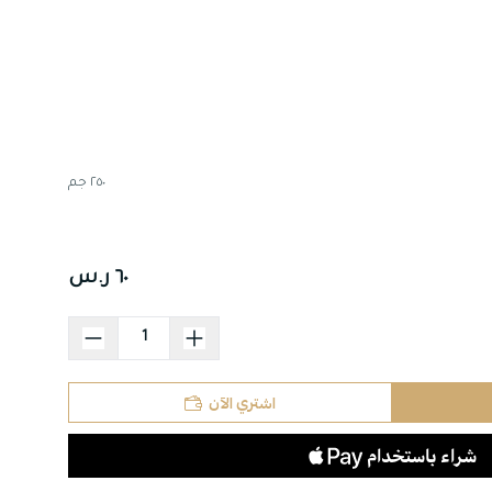
٢٥٠ جم
٦٠ ر.س
اشتري الآن