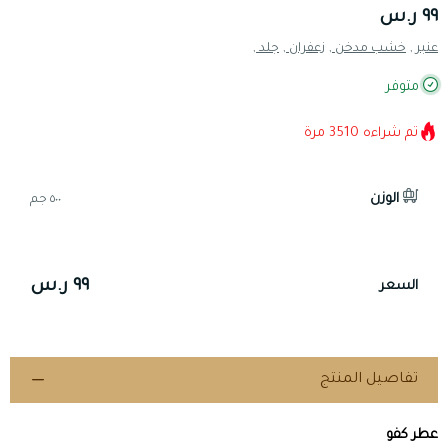
٩٩ ر.س
عنبر ,
خشب مدخن ,
زعفران ,
جلد ,
متوفر
تم شراءه
3510
مرة
الوزن
٥٠٠ جم
٩٩ ر.س
السعر
تفاصيل المنتج
عطر كفو