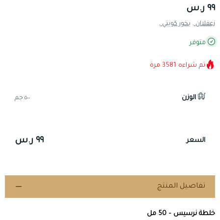
٩٩ ر.س
زعفلاان ,
بخور كويتي ,
متوفر
تم شراءه
3581
مرة
الوزن
٥٠٠ جم
٩٩ ر.س
السعر
تفاصيل المنتج
خلطة نرسيس – 50 مل