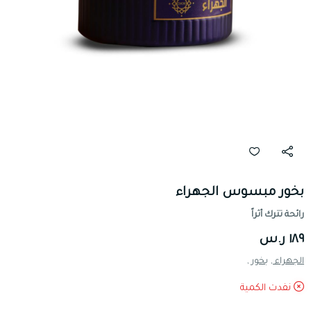
بخور مبسوس الجهراء
رائحة تترك أثراً
١٨٩ ر.س
الجهراء ,
بخور ,
نفدت الكمية