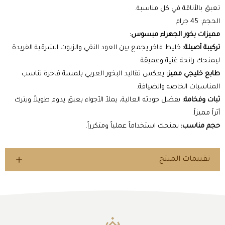
تعبق بالأناقة في كل مناسبة.
الحجم: 45 جرام
مميزات بخور الجهراء مبسوس:
تركيبة أصيلة:
خليط فاخر يجمع بين العود النقي والزيوت الشرقية الفريدة
ليمنحك رائحة غنية وعميقة.
طابع خليجي مميز:
يعكس تقاليد البخور العربي بلمسة فاخرة تناسب
المناسبات الخاصة والضيافة.
ثبات وفخامة:
بفضل جودته العالية، يملأ الأجواء بعبق يدوم طويلاً ويترك
أثراً مميزاً.
حجم مناسب:
يمنحك استخداماً عملياً ومتكرراً.
تقييمات المنتج