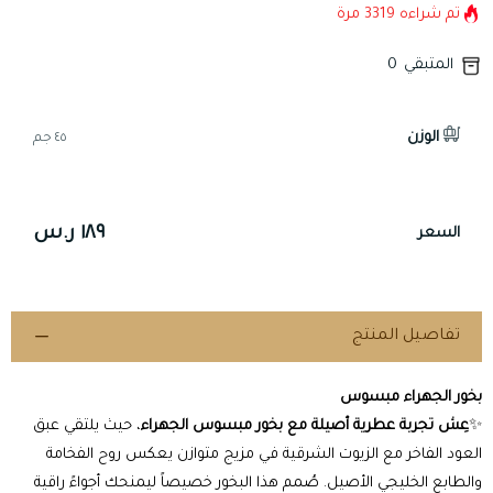
تم شراءه
3319
مرة
المتبقي
0
الوزن
٤٥ جم
١٨٩ ر.س
السعر
تفاصيل المنتج
بخور الجهراء مبسوس
✨
عِش تجربة عطرية أصيلة مع بخور مبسوس الجهراء
، حيث يلتقي عبق
العود الفاخر مع الزيوت الشرقية في مزيج متوازن يعكس روح الفخامة
والطابع الخليجي الأصيل. صُمم هذا البخور خصيصاً ليمنحك أجواءً راقية