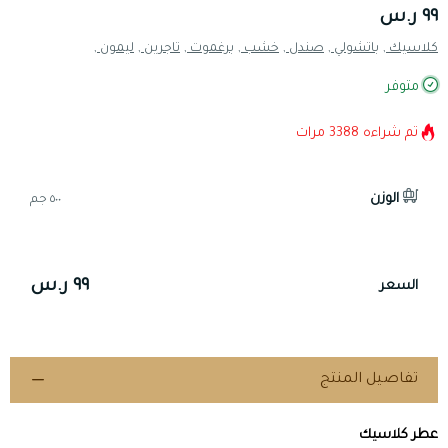
٩٩ ر.س
كلاسيك ,
باتشولي ,
صندل ,
خشب ,
برغموت ,
تاجرين ,
ليمون ,
متوفر
تم شراءه
3388
مرات
الوزن
٥٠٠ جم
٩٩ ر.س
السعر
تفاصيل المنتج
عطر كلاسيك