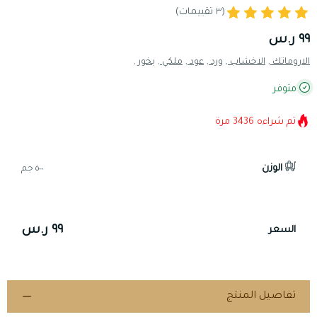
(٣ تقييمات)
٩٩ ر.س
الاروماتك ,
الاخشاب ,
ورد ,
عود ,
ملكي ,
بخور ,
متوفر
تم شراءه
3436
مرة
الوزن
٥٠٠ جم
٩٩ ر.س
السعر
تفاصيل المنتج