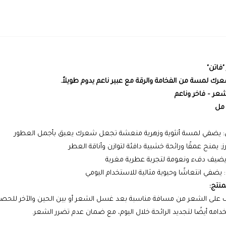
فاتن"
ك لمسة من الفخامة والرقة مع عبير ناعم يدوم طويلاً.
عر – فاخر وناعم
ن: يضفي لمسة أنثوية وزهرية منعشة تجعل شعرك يعبق بأجمل العطور
: يمنح عمقًا ورائحة خشبية دافئة لتوازن وأناقة العطر
يضيف دفء ونعومة لتجربة عطرية مغرية
 يضفي انتعاشًا وحيوية مثالية للاستخدام اليومي
منتج:
 على الشعر من مسافة مناسبة بعد غسل الشعر أو بين الحين والآخر للحصو
امه أيضًا لتجديد الرائحة خلال اليوم، مع ضمان عدم تضرر الشعر.