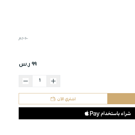
٥٠٠ جم
٩٩ ر.س
اشتري الآن