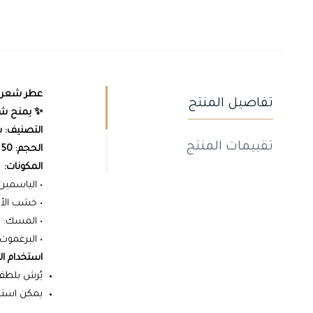
عطر شعر "
تفاصيل المنتج
✨ يمنح شعر
التصنيف: ش
تقييمات المنتج
الحجم: 50 مل
المكونات:
• الياسمي
• خشب الأرز
• المسك: 
• البرغموت:
استخدام ال
يُرش بلطف
يمكن استخد