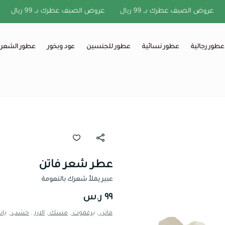
عروض الصيف عطرك بــ 99 ريال
عروض الصيف عطرك بــ 99 ريال
عرو
عطور رجالية
عطور نسائية
عطور للجنسين
عود وبخور
عطور الشعر
عطر شعر فاتن
عبير يملأ شعرك بالنعومة
٩٩ ر.س
فاتن ,
برغموت ,
مسك ,
الارز ,
خشب ,
يا